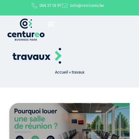
064 37 01 97
info@centureo.be
travaux
Accueil
»
travaux