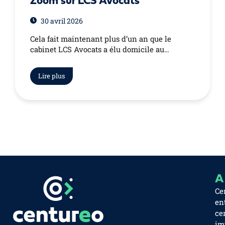
Zoom sur LCS Avocats
30 avril 2026
Cela fait maintenant plus d’un an que le
cabinet LCS Avocats a élu domicile au…
Lire plus
A
Ce
en
ce
im