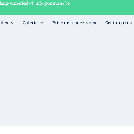
deng-Aimeries
info@centureo.be
ules
Galerie
Prise de rendez-vous
Centureo im