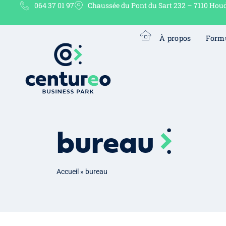
064 37 01 97
Chaussée du Pont du Sart 232 – 7110 Hou
À propos
Form
bureau
Accueil
»
bureau