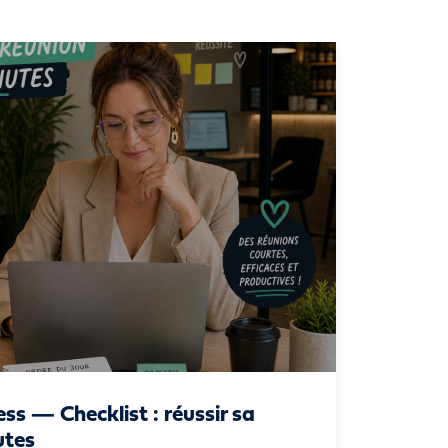
ess — Checklist : réussir sa
utes