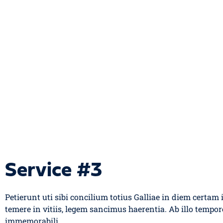
Service #3
Petierunt uti sibi concilium totius Galliae in diem certam
temere in vitiis, legem sancimus haerentia. Ab illo tempore
immemorabili.