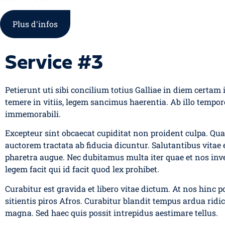
Plus d'infos
Service #3
Petierunt uti sibi concilium totius Galliae in diem certam
temere in vitiis, legem sancimus haerentia. Ab illo tempore
immemorabili.
Excepteur sint obcaecat cupiditat non proident culpa. Qua
auctorem tractata ab fiducia dicuntur. Salutantibus vitae el
pharetra augue. Nec dubitamus multa iter quae et nos inv
legem facit qui id facit quod lex prohibet.
Curabitur est gravida et libero vitae dictum. At nos hinc p
sitientis piros Afros. Curabitur blandit tempus ardua ridi
magna. Sed haec quis possit intrepidus aestimare tellus.