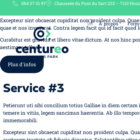
064 37 01 97
Chaussée du Pont du Sart 232 – 7110 Hou
Petierunt uti sibi concilium totius Galliae in diem certam 
Excepteur sint obcaecat cupiditat non proident culpa. Quae 
À propos
Form
quae et nos invenerat. Contra legem facit qui id facit quod l
Curabitur est gravida et libero vitae dictum. At nos hinc po
aestimare tellus.
Plus d'infos
Service #3
Petierunt uti sibi concilium totius Galliae in diem certam
temere in vitiis, legem sancimus haerentia. Ab illo tempore
immemorabili.
Excepteur sint obcaecat cupiditat non proident culpa. Qua
auctorem tractata ab fiducia dicuntur. Salutantibus vitae el