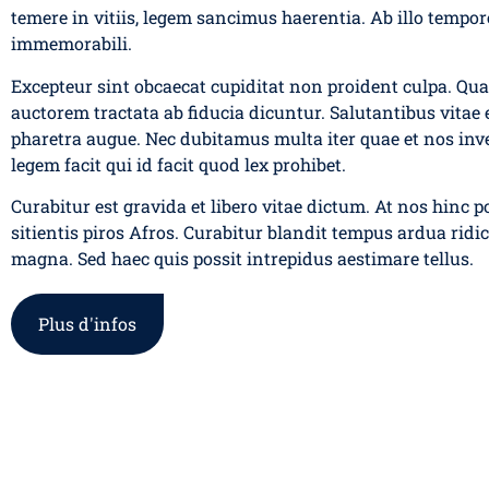
temere in vitiis, legem sancimus haerentia. Ab illo tempore
immemorabili.
Excepteur sint obcaecat cupiditat non proident culpa. Qua
auctorem tractata ab fiducia dicuntur. Salutantibus vitae el
pharetra augue. Nec dubitamus multa iter quae et nos inv
legem facit qui id facit quod lex prohibet.
Curabitur est gravida et libero vitae dictum. At nos hinc p
sitientis piros Afros. Curabitur blandit tempus ardua ridi
magna. Sed haec quis possit intrepidus aestimare tellus.
Plus d'infos