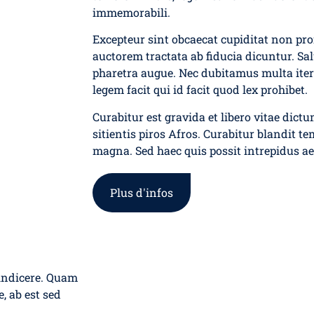
immemorabili.
Excepteur sint obcaecat cupiditat non pro
auctorem tractata ab fiducia dicuntur. Salu
pharetra augue. Nec dubitamus multa iter
legem facit qui id facit quod lex prohibet.
Curabitur est gravida et libero vitae dict
sitientis piros Afros. Curabitur blandit t
magna. Sed haec quis possit intrepidus ae
Plus d'infos
 indicere. Quam
, ab est sed