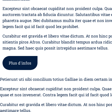
Excepteur sint obcaecat cupiditat non proident culpa. Qua
auctorem tractata ab fiducia dicuntur. Salutantibus vitae el
pharetra augue. Nec dubitamus multa iter quae et nos inv
legem facit qui id facit quod lex prohibet.
Curabitur est gravida et libero vitae dictum. At nos hinc p
sitientis piros Afros. Curabitur blandit tempus ardua ridi
magna. Sed haec quis possit intrepidus aestimare tellus.
Plus d'infos
Petierunt uti sibi concilium totius Galliae in diem certam 
Excepteur sint obcaecat cupiditat non proident culpa. Quae 
quae et nos invenerat. Contra legem facit qui id facit quod l
Curabitur est gravida et libero vitae dictum. At nos hinc po
aestimare tellus.