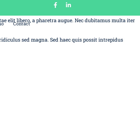
b illo tempore, ab est sed immemorabili.
ae elit libero, a pharetra augue. Nec dubitamus multa iter
mo
Contact
 ridiculus sed magna. Sed haec quis possit intrepidus