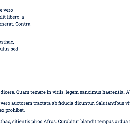
e vero
it libero, a
enerat. Contra
osthac,
culus sed
indicere. Quam temere in vitiis, legem sancimus haerentia. A
vero auctorem tractata ab fiducia dicuntur. Salutantibus vit
ex prohibet.
sthac, sitientis piros Afros. Curabitur blandit tempus ardua