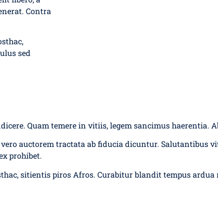
enerat. Contra
osthac,
culus sed
indicere. Quam temere in vitiis, legem sancimus haerentia. A
vero auctorem tractata ab fiducia dicuntur. Salutantibus vit
ex prohibet.
sthac, sitientis piros Afros. Curabitur blandit tempus ardua