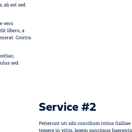
, ab est sed
e vero
it libero, a
enerat. Contra
osthac,
culus sed
Service #2
Petierunt uti sibi concilium totius Gallia
temere in vitiis, legem sancimus haerentia