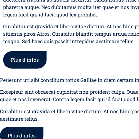
pharetra augue. Nec dubitamus multa iter quae et nos inv
legem facit qui id facit quod lex prohibet.
Curabitur est gravida et libero vitae dictum. At nos hinc p
sitientis piros Afros. Curabitur blandit tempus ardua ridi
magna. Sed haec quis possit intrepidus aestimare tellus.
Plus d'infos
Petierunt uti sibi concilium totius Galliae in diem certam 
Excepteur sint obcaecat cupiditat non proident culpa. Quae 
quae et nos invenerat. Contra legem facit qui id facit quod l
Curabitur est gravida et libero vitae dictum. At nos hinc po
aestimare tellus.
Plus d'infos