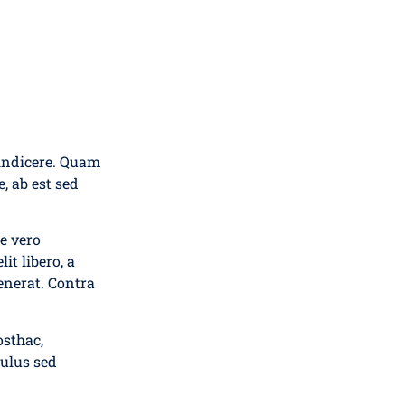
 indicere. Quam
, ab est sed
e vero
it libero, a
enerat. Contra
osthac,
culus sed