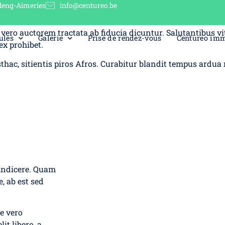
deng-Aimeries
info@centureo.be
indicere. Quam temere in vitiis, legem sancimus haerentia. A
vero auctorem tractata ab fiducia dicuntur. Salutantibus vit
ules
Galerie
Prise de rendez-vous
Centureo im
ex prohibet.
sthac, sitientis piros Afros. Curabitur blandit tempus ardua
 indicere. Quam
, ab est sed
e vero
it libero, a